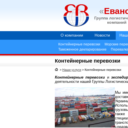
«
Еван
Группа логистич
компаний
О компании
Новости
Наш
Контейнерные перевозки
Морские пере
Таможенное декларирование
Перевалк
Контейнерные перевозки
>
Наши услуги
>
Контейнерные перевозки
Контейнерные перевозки
и
экспеди
деятельности нашей Группы Логистическ
Мы име
достав
Украин
Исполь
грузов
также
специ
трансп
следов