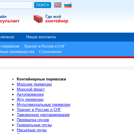
айн
Где мой
сультант
контейнер
лезное
Наши контакты
 перевозки
Транзит в Россию и СНГ
Наши преимущества
Страхование
Контейнерные перевозки
Морские перевозки
Морской фрахт
Автоперевозки
Ж/д перевозки
Мультимодальные перевозки
Транзит в Россию и СНГ
Таможенное декларирование
Перевалка грузов
Генеральные грузы
Насыпные грузы