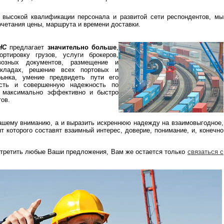
 высокой квалификации персонала и развитой сети респондентов, мы
четания цены, маршрута и времени доставки.
НС
предлагает
значительно больше
,
ртировку грузов, услуги брокеров,
озных документов, размещение и
складах, решение всех портовых и
ынка, умение предвидеть пути его
ость и совершенную надежность по
м максимально эффективно и быстро
тов.
ашему вниманию, а и выразить искреннюю надежду на взаимовыгодное,
 которого составят взаимный интерес, доверие, понимание, и, конечно
.
стретить любые Ваши предложения, Вам же остается только
связаться с