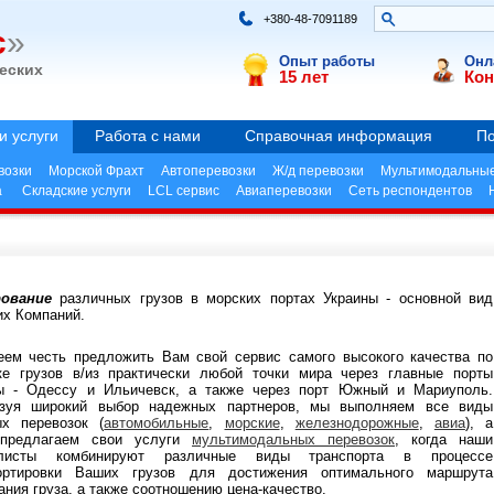
+380-48-7091189
с
»
Опыт работы
Онл
еских
15 лет
Кон
и услуги
Работа с нами
Справочная информация
По
возки
Морской Фрахт
Автоперевозки
Ж/д перевозки
Мультимодальные
а
Складские услуги
LCL сервис
Авиаперевозки
Сеть респондентов
рование
различных грузов в морских портах Украины - основной вид
их Компаний.
ем честь предложить Вам свой сервис самого высокого качества по
ке грузов в/из практически любой точки мира через главные порты
ы - Одессу и Ильичевск, а также через порт Южный и Мариуполь.
зуя широкий выбор надежных партнеров, мы выполняем все виды
ых перевозок (
автомобильные
,
морские
,
железнодорожные
,
авиа
), а
 предлагаем свои услуги
мультимодальных перевозок
, когда наши
алисты комбинируют различные виды транспорта в процессе
ортировки Ваших грузов для достижения оптимального маршрута
ания груза, а также соотношению цена-качество.