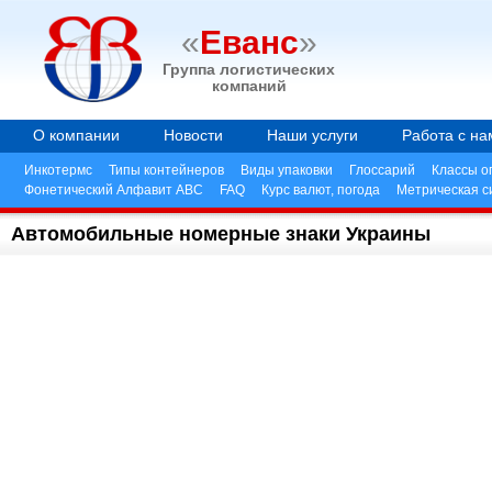
«
Еванс
»
Группа логистических
компаний
О компании
Новости
Наши услуги
Работа с на
Инкотермс
Типы контейнеров
Виды упаковки
Глоссарий
Классы о
Фонетический Алфавит ABC
FAQ
Курс валют, погода
Метрическая с
Автомобильные номерные знаки Украины