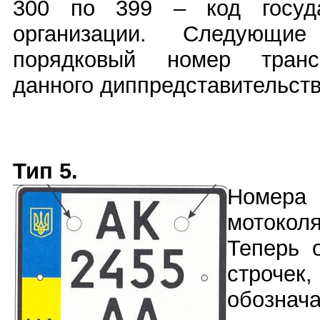
300 по 399 – код госуда
организации. Следующ
порядковый номер трансп
данного диппредставительств
Тип 5.
Номера
мотоколя
Теперь 
строче
обознача