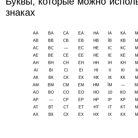
Буквы, которые можно испол
знаках
АА
ВА
СА
ЕА
НА
ІА
КА
М
АВ
ВВ
СВ
ЕВ
НВ
ЇВ
КВ
М
АС
ВС
—
ЕС
НЕ
ІС
КС
М
АЕ
ВЕ
СЕ
ЕЕ
НЕ
ІЕ
КЕ
М
АН
ВН
СН
ЕН
НН
ІН
КН
М
АІ
ВІ
СІ
ЕІ
НІ
II
КІ
М
АК
ВК
СК
ЕК
НК
ІК
КК
М
АМ
ВМ
СМ
ЕМ
НМ
ЇМ
—
М
АО
ВО
СО
ЕО
НО
10
КО
М
АР
—
СР
ЕР
НР
ІР
КР
М
АТ
ВТ
СТ
ЕТ
НТ
ІТ
КТ
М
АХ
ВХ
СХ
ЕХ
НХ
IX
КХ
М