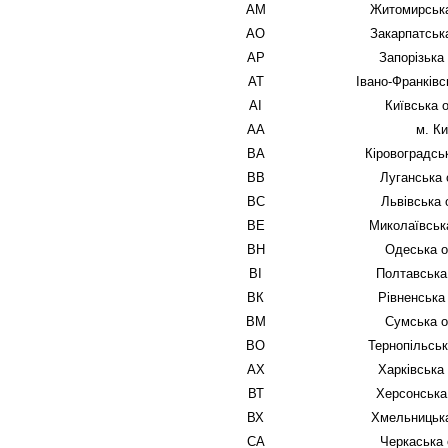
АМ
Житомирська
АО
Закарпатськ
АР
Запорізька
АТ
Івано-Франківс
АІ
Київська 
АА
м. Ки
ВА
Кіровоградсь
ВВ
Луганська 
ВС
Львівська 
ВЕ
Миколаївськ
ВН
Одеська о
ВІ
Полтавська
ВК
Рівненська
ВМ
Сумська о
ВО
Тернопільськ
АХ
Харківська
ВТ
Херсонська
ВХ
Хмельницька
СА
Черкаська 