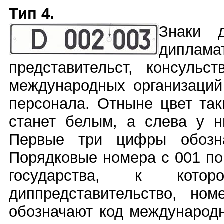
Тип 4.
Знаки д
диплама
представительст, консульст
международных организаций
персонала. Отныне цвет та
станет белым, а слева у н
Первые три цифры обозна
Порядковые номера с 001 по
государства, к котор
диппредставительство, но
обозначают код международн