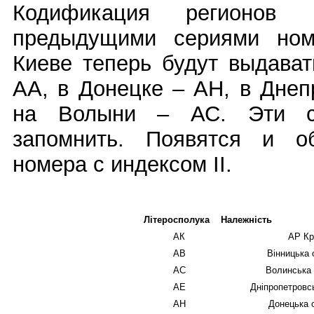
Кодификация регионов
предыдущими сериями ном
Киеве теперь будут выдава
АА, в Донецке – АН, в Днеп
на Волыни – АС. Эти со
запомнить. Появятся и об
номера с индексом II.
Літеросполука
Належність
АК
АР К
АВ
Вінницька 
АС
Волинська 
АЕ
Дніпропетровс
АН
Донецька 