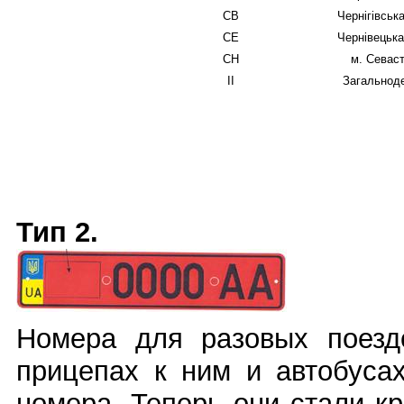
СВ
Чернігівськ
СЕ
Чернівецька
СН
м. Севас
ІІ
Загальнод
Тип 2.
Номера для разовых поезд
прицепах к ним и автобуса
номера. Теперь они стали кр