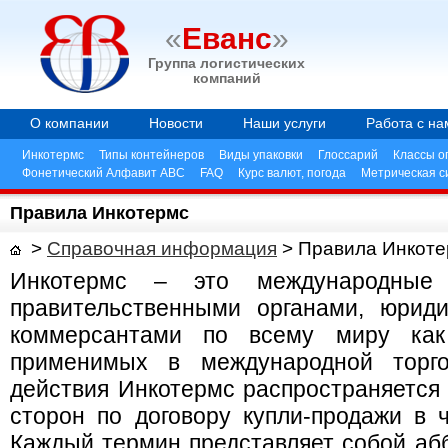
«
Еванс
»
Группа логистических
компаний
О компании
Новости
Наши услуги
Работа с на
Инкотермс
Типы контейнеров
Виды упаковки
Глоссарий
Классы о
Фонетический Алфавит ABC
FAQ
Курс валют, погода
Метрическая с
Правила Инкотермс
>
Справочная информация
>
Правила Инкоте
Инкотермс – это международные 
правительственными органами, юрид
коммерсантами по всему миру как
применимых в международной торг
действия Инкотермс распространяется 
сторон по договору купли-продажи в ч
Каждый термин представляет собой абб