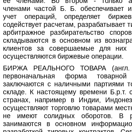
ее членами. Во втором - только а
членами частой Б. Б. обеспечивает 
учет операций, определяет биржев
содействует расчетам, разрабатывает т
арбитражное разбирательство споро
складываются в основном из вознагр
клиентов за совершаемые для них с
осуществляются биржевые операции.
БИРЖА РЕАЛЬНОГО ТОВАРА (англ. r
первоначальная форма товарной
заключаются с наличными партиями т
складе. К настоящему времени Б.р.т. 
странах, например в Индии, Индонез
осуществляют торговлю товарами местн
не имеют солидных оборотов. В р
занимаются в основном информацио
разработкой типовых контрактов. Сег