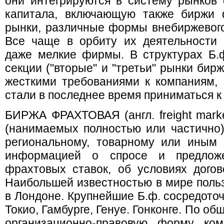
они интегрируются в систему рынков 
капитала, включающую также биржи 
рынки, различные формы внебиржевого
Все чаще в орбиту их деятельности 
даже мелкие фирмы. В структурах Б.
секции ("вторые" и "третьи" рынки би
жесткими требованиями к компаниям,
стали в последнее время приниматься к 
БИРЖА ФРАХТОВАЯ (англ. freight mark
(нанимаемых полностью или частично) 
региональному, товарному или иным 
информацией о спросе и предложе
фрахтовых ставок, об условиях дого
Наибольшей известностью в мире поль
в Лондоне. Крупнейшие Б.ф. сосредото
Токио, Гамбурге, Генуе. Гонконге. По об
организационно-правовую форму ком