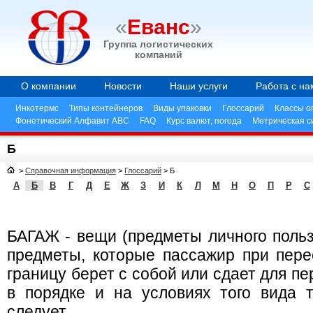
«
Еванс
»
Группа логистических
компаний
О компании
Новости
Наши услуги
Работа с на
Инкотермс
Типы контейнеров
Виды упаковки
Глоссарий
Классы о
Фонетический Алфавит ABC
FAQ
Курс валют, погода
Метрическая с
Б
>
Справочная информация
>
Глоссарий
>
Б
А
Б
В
Г
Д
Е
Ж
З
И
К
Л
М
Н
О
П
Р
С
БАГАЖ - вещи (предметы личного польз
предметы, которые пассажир при пер
границу берет с собой или сдает для пе
в порядке и на условиях того вида 
следует.