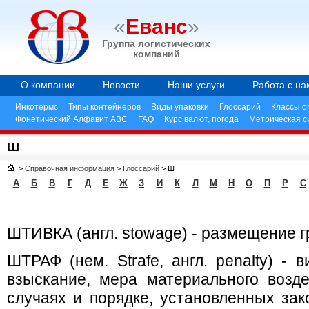
«
Еванс
»
Группа логистических
компаний
О компании
Новости
Наши услуги
Работа с на
Инкотермс
Типы контейнеров
Виды упаковки
Глоссарий
Классы о
Фонетический Алфавит ABC
FAQ
Курс валют, погода
Метрическая с
Ш
>
Справочная информация
>
Глоссарий
>
Ш
А
Б
В
Г
Д
Е
Ж
З
И
К
Л
М
Н
О
П
Р
С
ШТИВКА (англ. stowage) - размещение г
ШТРАФ (нем. Strafe, англ. penalty) - 
взыскание, мера материального возд
случаях и порядке, установленных зак