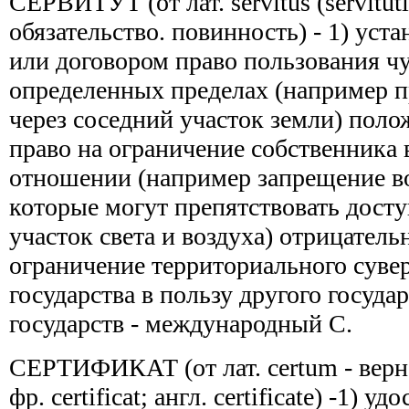
СЕРВИТУТ (от лат. servitus (servituti
обязательство. повинность) - 1) уст
или договором право пользования 
определенных пределах (например п
через соседний участок земли) пол
право на ограничение собственника
отношении (например запрещение во
которые могут препятствовать досту
участок света и воздуха) отрицатель
ограничение территориального суве
государства в пользу другого госуда
государств - международный С.
СЕРТИФИКАТ (от лат. certum - верно 
фр. certificat; англ. certificate) -1) у