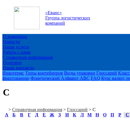
«
Еванс
»
Группа логистических
компаний
О компании
Новости
Наши услуги
Работа с нами
Справочная информация
Полезное
Наши контакты
Инкотермс
Типы контейнеров
Виды упаковки
Глоссарий
Класс
фрахтованию
Фонетический Алфавит ABC
FAQ
Курс валют, п
С
>
Справочная информация
>
Глоссарий
>
С
А
Б
В
Г
Д
Е
Ж
З
И
К
Л
М
Н
О
П
Р
С